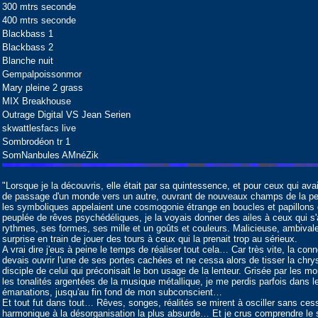
300 mtrs seconde
400 mtrs seconde
Blackbass 1
Blackbass 2
Blanche nuit
Gempalpoissonmor
Mary pleine 2 grass
MIX Breakhouse
Outrage Digital VS Jean Serien
skwattlesfacs live
Sombrodéon tr 1
SomNanbules AMnéZik
"Lorsque je la découvris, elle était par sa quintessence, et pour ceux qui avai
de passage d'un monde vers un autre, ouvrant de nouveaux champs de la perce
les symboliques appelaient une cosmogonie étrange en boucles et papillons 
peuplée de rêves psychédéliques, je la voyais donner des ailes à ceux qui 
rythmes, ses formes, ses mille et un goûts et couleurs. Malicieuse, ambivale
surprise en train de jouer des tours à ceux qui la prenait trop au sérieux.
A vrai dire j'eus à peine le temps de réaliser tout cela… Car très vite, la con
devais ouvrir l'une de ses portes cachées et ne cessa alors de tisser la chr
disciple de celui qui préconisait le bon usage de la lenteur. Grisée par les
les tonalités argentées de la musique métallique, je me perdis parfois dans 
émanations, jusqu'au fin fond de mon subconscient…
Et tout fut dans tout… Rêves, songes, réalités se mirent à osciller sans cesse
harmonique à la désorganisation la plus absurde… Et je crus comprendre l