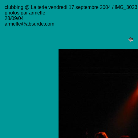
clubbing @ Laiterie vendredi 17 septembre 2004 / IMG_3023
photos par armelle
28/09/04
armelle@absurde.com