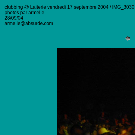
clubbing @ Laiterie vendredi 17 septembre 2004 / IMG_3030
photos par armelle
28/09/04
armelle@absurde.com