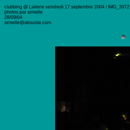
clubbing @ Laiterie vendredi 17 septembre 2004 / IMG_3072
photos par armelle
28/09/04
armelle@absurde.com