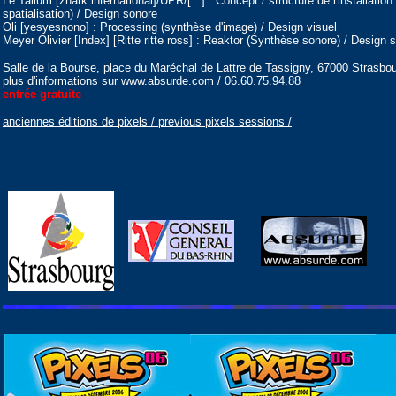
Le Talium [zhark international]/UPR/[...] : Concept / structure de l'installati
spatialisation) / Design sonore
Oli [yesyesnono] : Processing (synthèse d'image) / Design visuel
Meyer Olivier [Index] [Ritte ritte ross] : Reaktor (Synthèse sonore) / Design 
Salle de la Bourse, place du Maréchal de Lattre de Tassigny, 67000 Strasb
plus d'informations sur www.absurde.com / 06.60.75.94.88
entrée gratuite
anciennes éditions de pixels / previous pixels sessions /