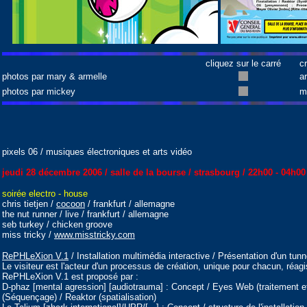
cliquez sur le carré
c
photos par mary & armelle
a
photos par mickey
m
pixels 06 / musiques électroniques et arts vidéo
jeudi 28 décembre 2006 / salle de la bourse / strasbourg / 22h00 - 04h00
soirée electro - house
chris tietjen /
cocoon
/ frankfurt / allemagne
the nut runner / live / frankfurt / allemagne
seb turkey / chicken groove
miss tricky /
www.misstricky.com
RePHLeXion V.1
/ Installation multimédia interactive / Présentation d'un tunn
Le visiteur est l'acteur d'un processus de création, unique pour chacun, réag
RePHLeXion V.1 est proposé par :
D-phaz [mental agression] [audiotrauma] : Concept / Eyes Web (traitement e
(Séquençage) / Reaktor (spatialisation)